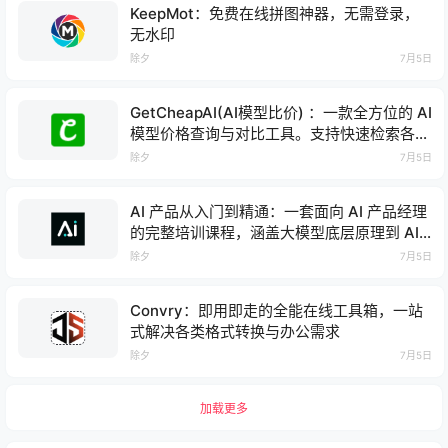
KeepMot：免费在线拼图神器，无需登录，
无水印
除夕
7月5日
GetCheapAI(AI模型比价) ：一款全方位的 AI
模型价格查询与对比工具。支持快速检索各大
主流 LLM 平台的 Token 价格，助你找到性价
除夕
7月5日
比最高的 API 方案
AI 产品从入门到精通：一套面向 AI 产品经理
的完整培训课程，涵盖大模型底层原理到 AI
工程化落地
除夕
7月5日
Convry：即用即走的全能在线工具箱，一站
式解决各类格式转换与办公需求
除夕
7月5日
加载更多