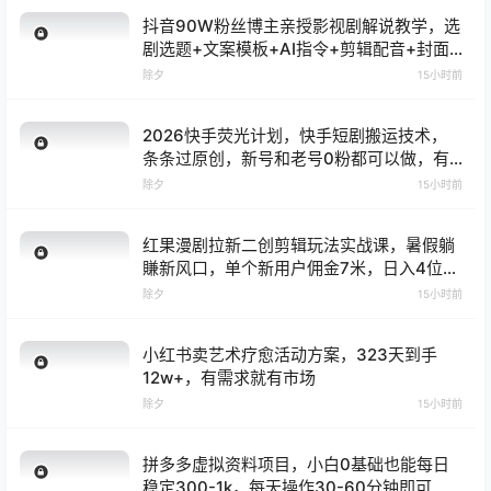
抖音90W粉丝博主亲授影视剧解说教学，选
剧选题+文案模板+AI指令+剪辑配音+封面
全流程变现，解锁精选独家收益
除夕
15小时前
2026快手荧光计划，快手短剧搬运技术，
条条过原创，新号和老号0粉都可以做，有
播放量就能賺到钱
除夕
15小时前
红果漫剧拉新二创剪辑玩法实战课，暑假躺
賺新风口，单个新用户佣金7米，日入4位数
（更新0808）
除夕
15小时前
小红书卖艺术疗愈活动方案，323天到手
12w+，有需求就有市场
除夕
15小时前
拼多多虚拟资料项目，小白0基础也能每日
稳定300-1k，每天操作30-60分钟即可