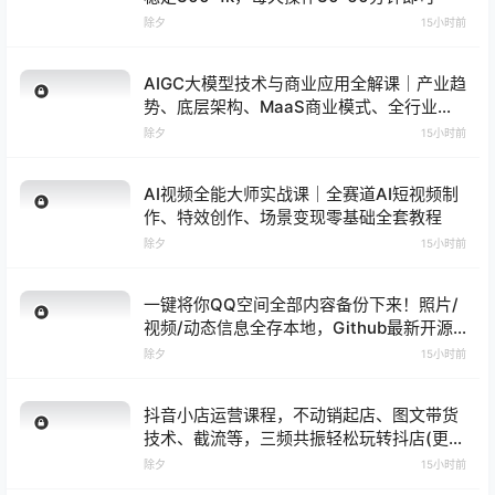
除夕
15小时前
AIGC大模型技术与商业应用全解课｜产业趋
势、底层架构、MaaS商业模式、全行业场
景落地实战教程
除夕
15小时前
AI视频全能大师实战课｜全赛道AI短视频制
作、特效创作、场景变现零基础全套教程
除夕
15小时前
一键将你QQ空间全部内容备份下来！照片/
视频/动态信息全存本地，Github最新开源
项目QzoneArchive
除夕
15小时前
抖音小店运营课程，不动销起店、图文带货
技术、截流等，三频共振轻松玩转抖店(更新
26年08月)
除夕
15小时前