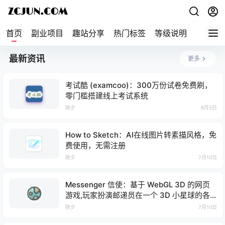
首页
副业项目
趣站分享
热门标签
等级说明
关于本
最新资讯
更多
考试酷 (examcoo)：300万份试卷免费刷，
零门槛搭建线上考试系统
除夕
8月5日
How to Sketch：AI在线图片转素描风格，免
费使用，无需注册
除夕
7月10日
Messenger 信使：基于 WebGL 3D 的网页
游戏,玩家扮演邮递员在一个 3D 小星球的各
地点漫步穿梭，完成送信任务
除夕
7月10日