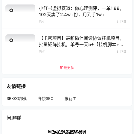
小红书虚拟赛道：做心理测评，一单1.99，
102天卖了2.4w+份，月到手1w+
除夕
8月7日
【卡密项目】最新微信阅读协议挂机项目，
批量矩阵挂机，单号一天5+【挂机脚本+使
用教程】
除夕
8月7日
加载更多
友情链接
SBKKO部落
冬镜SEO
搬瓦工
闲聊群