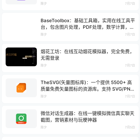
视频文件
除夕
7月7日
BaseToolbox：基础工具箱，实用在线工具平
台，包含图片处理，PDF处理，数学计算，开
发者工具，二维码工具，SEO工具等
除夕
7月7日
烟花工坊：在线互动烟花模拟器，完全免费，
无需登录
除夕
7月7日
TheSVG(矢量图标库)：一个提供 5500+ 高
质量免费矢量图标的资源库。支持 SVG/PNG
格式，专为网页开发、UI 设计及商业报告打
除夕
7月7日
造
微信对话生成器：在线一键模拟微信真实聊天
截图，营销素材与玩梗神器
除夕
7月5日