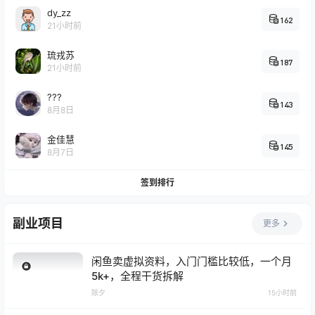
dy_zz
162
21小时前
琉戎苏
187
21小时前
???
143
8月8日
金佳慧
145
8月7日
签到排行
副业项目
更多
闲鱼卖虚拟资料，入门门槛比较低，一个月
5k+，全程干货拆解
除夕
15小时前