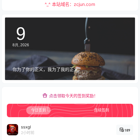
^_^ 本站域名：zcjun.com
9
8
月,
2026
你为了你的正义，我为了我的正义。
点击领取今天的签到奖励！
今日签到
连续签到
ssxgl
189
2小时前