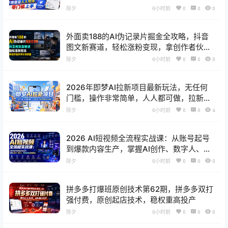
除夕
6小时前
0
0
0
外面卖188的AI伪记录片掘金全攻略，抖音
图文新赛道，轻松涨粉变现，拿创作者伙伴
计划收益【文档】
除夕
6小时前
0
0
0
2026年即梦AI拉新项目最新玩法，无任何
门槛，操作非常简单，人人都可做，拉新佣
金最高13米每单（更新08月07日）
除夕
6小时前
0
0
4
2026 AI短视频全流程实战课：从账号起号
到爆款内容生产，掌握AI创作、数字人、带
货变现全链路玩法
除夕
6小时前
0
0
0
拼多多打爆班原创技术第62期，拼多多双打
强付费，原创起店技术，稳权重高投产
除夕
6小时前
0
0
0