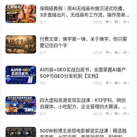
保姆级教程｜用AI无线画布做沉浸式吃播，
3步直接出片，无线画布工作流，操作简单
好上手
除夕
8月6日
0
0
0
付费文章：佛学第一弹，关于佛学，你只需
要记住四个字
除夕
8月6日
0
0
3
AI内容+GEO实战白皮书，全面掌握AI量产
SOP与GEO分发机制【文档】
除夕
8月6日
0
0
0
四大虚拟资源变现实战课｜K12学科、网创
自媒体、小吃配方、企业管理四大赛道，带
你从零搭建个人虚拟资源变现矩阵
除夕
8月4日
0
0
0
500W粉博主亲授电影解说实战课｜精选独