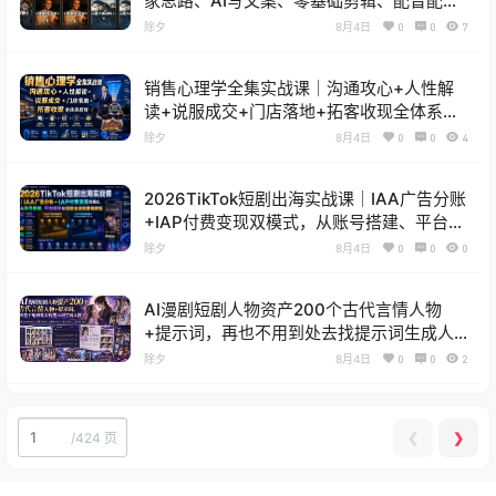
家思路、AI写文案、零基础剪辑、配音配
乐、封面制作、完整发布流程一站式教学
除夕
8月4日
0
0
7
销售心理学全集实战课｜沟通攻心+人性解
读+说服成交+门店落地+拓客收现全体系教
程
除夕
8月4日
0
0
4
2026TikTok短剧出海实战课｜IAA广告分账
+IAP付费变现双模式，从账号搭建、平台规
则到回款全流程落地教程
除夕
8月4日
0
0
0
AI漫剧短剧人物资产200个古代言情人物
+提示词，再也不用到处去找提示词生成人
物了
除夕
8月4日
0
0
2
❮
❯
/
424 页