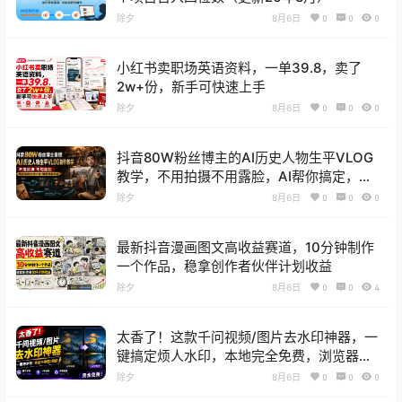
除夕
8月6日
0
0
0
小红书卖职场英语资料，一单39.8，卖了
2w+份，新手可快速上手
除夕
8月6日
0
0
0
抖音80W粉丝博主的AI历史人物生平VLOG
教学，不用拍摄不用露脸，AI帮你搞定，轻
松解锁伙伴计划+精选收益
除夕
8月6日
0
0
0
最新抖音漫画图文高收益赛道，10分钟制作
一个作品，稳拿创作者伙伴计划收益
除夕
8月6日
0
0
4
太香了！这款千问视频/图片去水印神器，一
键搞定烦人水印，本地完全免费，浏览器拓
展插件
除夕
8月6日
0
0
0