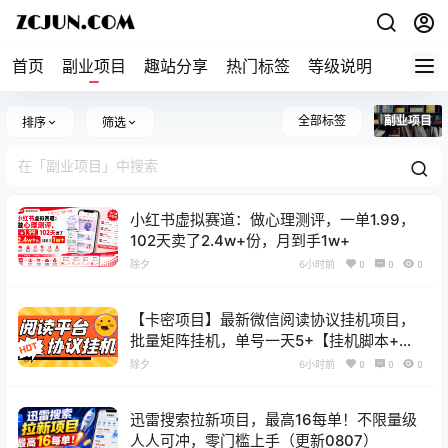
首页
副业项目
趣站分享
热门标签
等级说明
关于本
全部标签
副业项目
排序
筛选
小红书虚拟赛道：做心理测评，一单1.99，
102天卖了2.4w+份，月到手1w+
除夕
6小时前
0
0
0
【卡密项目】最新微信阅读协议挂机项目，
批量矩阵挂机，单号一天5+【挂机脚本+使
用教程】
除夕
6小时前
0
0
0
迅雷搜索拉新项目，最高16每单！不限量级
人人可冲，零门槛上手（更新0807）