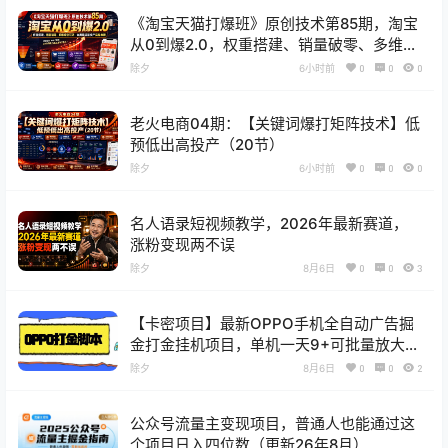
《淘宝天猫打爆班》原创技术第85期，淘宝
从0到爆2.0，权重搭建、销量破零、多维组
合玩法、全周期起量投产实操教程
除夕
6小时前
0
0
0
老火电商04期：【关键词爆打矩阵技术】低
预低出高投产（20节）
除夕
6小时前
0
0
0
名人语录短视频教学，2026年最新赛道，
涨粉变现两不误
除夕
8月6日
0
0
3
【卡密项目】最新OPPO手机全自动广告掘
金打金挂机项目，单机一天9+可批量放大
【挂机脚本+使用教程】
除夕
8月6日
0
0
2
公众号流量主变现项目，普通人也能通过这
个项目日入四位数（更新26年8月）