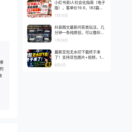
小红书卖I人社会化指南（电子
版），客单价19.9，183篇笔
记卖了14w
7月10日
抖音图文最新问答类玩法，几
分钟一条纯原创，可以撸伙伴
计划，爆一条收益200+
7月29日
最新豆包无水印下载终于来
了！支持豆包图片+视频，15
者
秒视频配置本地账户管理及批
8月2日
量下载，浏览器插件（更新08
的
月）
致