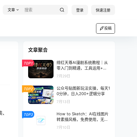
文章
登录
快速注册
投稿
文章聚合
绯红天尊AI漫剧系统教程｜从
TOP1
零入门到精通，工具运用+剧
本创作+爆款逻辑+提示词素材
7月29日
+镜头剪辑，全套爆款漫剧落
地实战课
公众号贴图新玩法实操，每天1
TOP2
0分钟，日入200+逻辑分享
7月13日
装、
How to Sketch：AI在线图片
TOP3
转素描风格，免费使用，无需
注册
7月10日