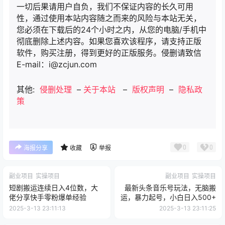
一切后果请用户自负，我们不保证内容的长久可用
性，通过使用本站内容随之而来的风险与本站无关，
您必须在下载后的24个小时之内，从您的电脑/手机中
彻底删除上述内容。如果您喜欢该程序，请支持正版
软件，购买注册，得到更好的正版服务。侵删请致信
E-mail：i@zcjun.com
其他:
侵删处理
–
关于本站
–
版权声明
–
隐私政
策
0
0
海报分享
收藏
举报
副业项目
实操项目
副业项目
实操项目
短剧搬运连续日入4位数，大
最新头条音乐号玩法，无脑搬
佬分享快手零粉爆单经验
运，暴力起号，小白日入500+
2025-3-13 23:11:13
2025-3-13 23:11:25