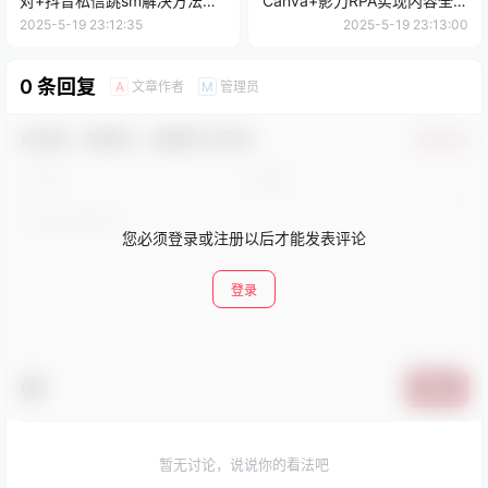
对+抖音私信跳sm解决方法，
Canva+影刀RPA实现内容全自
5月最新抖音跳核对技术
动化，1个小时生成7天笔记
2025-5-19 23:12:35
2025-5-19 23:13:00
0 条回复
文章作者
管理员
A
M
欢迎您，新朋友，感谢参与互动！
确认修改
您必须登录或注册以后才能发表评论
登录
提交
暂无讨论，说说你的看法吧