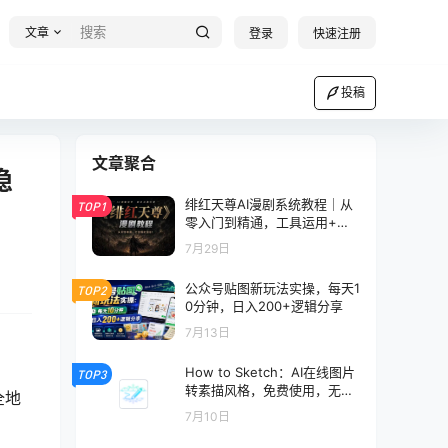
文章
登录
快速注册
投稿
文章聚合
隐
绯红天尊AI漫剧系统教程｜从
TOP1
零入门到精通，工具运用+剧
本创作+爆款逻辑+提示词素材
7月29日
+镜头剪辑，全套爆款漫剧落
地实战课
公众号贴图新玩法实操，每天1
TOP2
0分钟，日入200+逻辑分享
7月13日
How to Sketch：AI在线图片
TOP3
转素描风格，免费使用，无需
全地
注册
7月10日