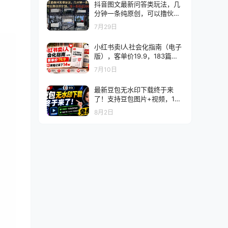
抖音图文最新问答类玩法，几
分钟一条纯原创，可以撸伙伴
计划，爆一条收益200+
7月29日
小红书卖I人社会化指南（电子
版），客单价19.9，183篇笔
记卖了14w
7月10日
最新豆包无水印下载终于来
了！支持豆包图片+视频，15
秒视频配置本地账户管理及批
8月2日
量下载，浏览器插件（更新08
月）