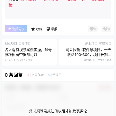
策
0
0
海报分享
收藏
举报
副业项目
实操项目
副业项目
实操项目
名人混剪视频案例实操，起号
网盘拉新+软件号项目，一天
涨粉橱窗带货都可以
收益100-300，项目长期稳
定，可以持续賺米（更新）
2026-1-5 23:12:39
2026-1-5 23:13:04
0 条回复
文章作者
管理员
A
M
欢迎您，新朋友，感谢参与互动！
确认修改
您必须登录或注册以后才能发表评论