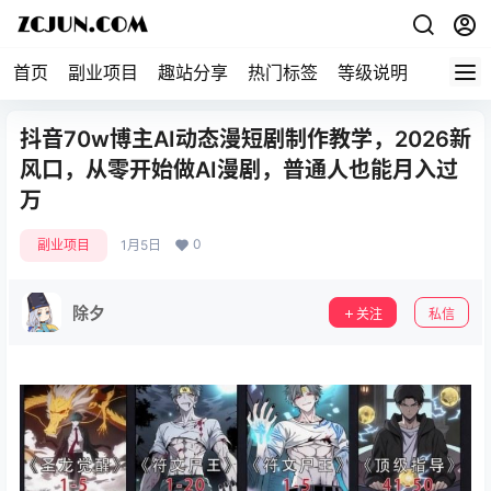
首页
副业项目
趣站分享
热门标签
等级说明
关于本
抖音70w博主AI动态漫短剧制作教学，2026新
风口，从零开始做AI漫剧，普通人也能月入过
万
0
副业项目
1月5日
除夕
关注
私信