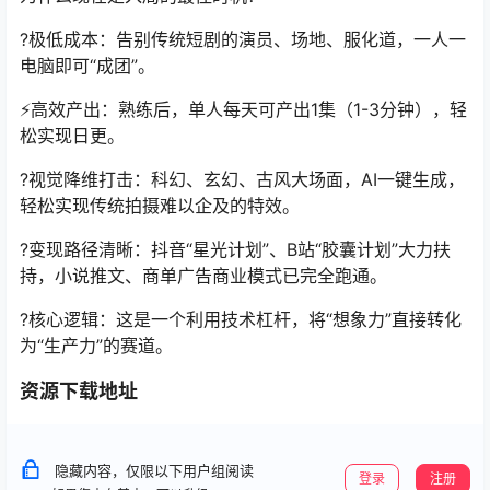
?极低成本：告别传统短剧的演员、场地、服化道，一人一
电脑即可“成团”。
⚡️高效产出：熟练后，单人每天可产出1集（1-3分钟），轻
松实现日更。
?视觉降维打击：科幻、玄幻、古风大场面，AI一键生成，
轻松实现传统拍摄难以企及的特效。
?变现路径清晰：抖音“星光计划”、B站“胶囊计划”大力扶
持，小说推文、商单广告商业模式已完全跑通。
?核心逻辑：这是一个利用技术杠杆，将“想象力”直接转化
为“生产力”的赛道。
资源下载地址
隐藏内容，仅限以下用户组阅读
登录
注册