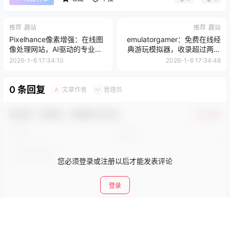
推荐
趣站
推荐
趣站
Pixelhance像素增强：在线图
emulatorgamer：免费在线经
像处理网站，AI驱动的专业级
典游玩模拟器，收录超过两千
背景去除， 图像裁切，添加水
款游戏，发现经典游戏系列及
2026-1-6 17:34:10
2026-1-6 17:34:48
印等，无需注册，即时处理图
其跨越多个平台和数十年的完
像
整作品集
0 条回复
文章作者
管理员
A
M
欢迎您，新朋友，感谢参与互动！
确认修改
您必须登录或注册以后才能发表评论
登录