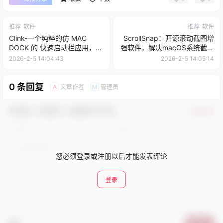
推荐
软件
推荐
软件
Clink-一个纯粹的仿 MAC
ScrollSnap：开源滚动截图增
DOCK 的 快速启动栏应用，小
强软件，解决macOS系统截图
巧简单，免费无广告
不能滚动长截图的问题
2026-2-5 14:04:43
2026-2-5 14:05:14
0 条回复
文章作者
管理员
A
M
欢迎您，新朋友，感谢参与互动！
确认修改
您必须登录或注册以后才能发表评论
登录