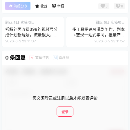
0
0
海报分享
收藏
举报
副业项目
实操项目
副业项目
实操项目
拆解外面收费398的视频号分
多工具提速AI漫剧创作，剧本
成计划新玩法，流量很大，每
+变现一站式学习，批量产出
天2张左右收益
爆款漫剧
2026-6-2 23:11:37
2026-6-2 23:11:57
0 条回复
文章作者
管理员
A
M
欢迎您，新朋友，感谢参与互动！
确认修改
您必须登录或注册以后才能发表评论
登录