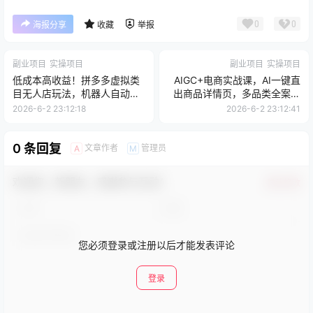
0
0
海报分享
收藏
举报
副业项目
实操项目
副业项目
实操项目
低成本高收益！拼多多虚拟类
AIGC+电商实战课，AI一键直
目无人店玩法，机器人自动处
出商品详情页，多品类全案例
理订单月入五位数
手把手教学，告别付费美工
2026-6-2 23:12:18
2026-6-2 23:12:41
（更新）
0 条回复
文章作者
管理员
A
M
欢迎您，新朋友，感谢参与互动！
确认修改
您必须登录或注册以后才能发表评论
登录