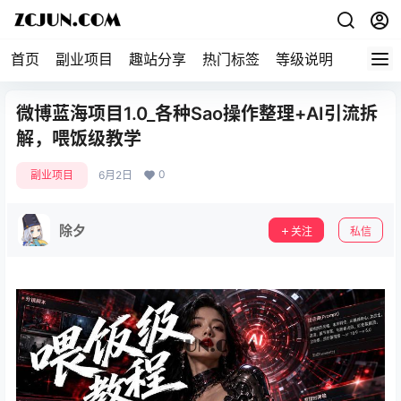
首页
副业项目
趣站分享
热门标签
等级说明
关于本
微博蓝海项目1.0_各种Sao操作整理+AI引流拆
解，喂饭级教学
0
副业项目
6月2日
除夕
关注
私信