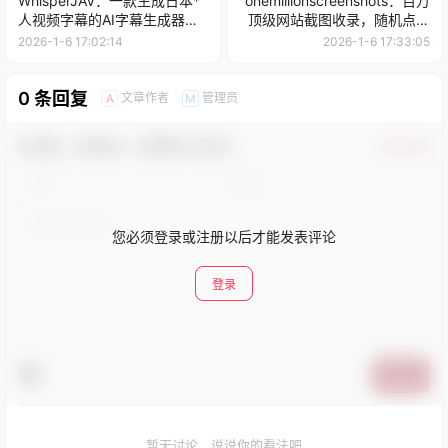
WhisperJAV：一款生成日本*
onemillionscreenshots：百万
人视频字幕的AI字幕生成器，
顶级网站截图收录，随机点一
支持 DeepSeek（价格低
个查看截图，或者搜索查找
2026-1-6 17:02:14
2026-1-6 17:33:05
廉）、Gemini（免费版）、
Claude、GPT-4 和
OpenRouter。
0 条回复
文章作者
管理员
A
M
欢迎您，新朋友，感谢参与互动！
确认修改
您必须登录或注册以后才能发表评论
登录
提交
暂无讨论，说说你的看法吧