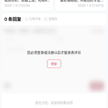
视频分析、剪辑工具，利用AI
像处理网站，AI驱动的专业级
快速分析生成视频脚本
背景去除， 图像裁切，添加水
2026-1-6 17:02:50
2026-1-6 17:34:10
印等，无需注册，即时处理图
像
0 条回复
文章作者
管理员
A
M
欢迎您，新朋友，感谢参与互动！
确认修改
您必须登录或注册以后才能发表评论
登录
提交
暂无讨论，说说你的看法吧