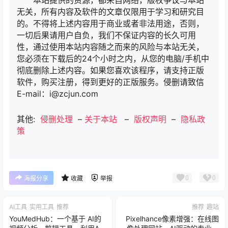
本站提供的资源，都来自网络，版权争议与本站
无关，所有内容及软件的文章仅限用于学习和研究目
的。不得将上述内容用于商业或者非法用途，否则，
一切后果请用户自负，我们不保证内容的长久可用
性，通过使用本站内容随之而来的风险与本站无关，
您必须在下载后的24个小时之内，从您的电脑/手机中
彻底删除上述内容。如果您喜欢该程序，请支持正版
软件，购买注册，得到更好的正版服务。侵删请致信
E-mail：i@zcjun.com
其他:
侵删处理
–
关于本站
–
版权声明
–
隐私政
策
0
0
海报分享
收藏
举报
AI工具
实用工具
推荐
推荐
趣站
YouMedHub：一个基于 AI的
Pixelhance像素增强：在线图