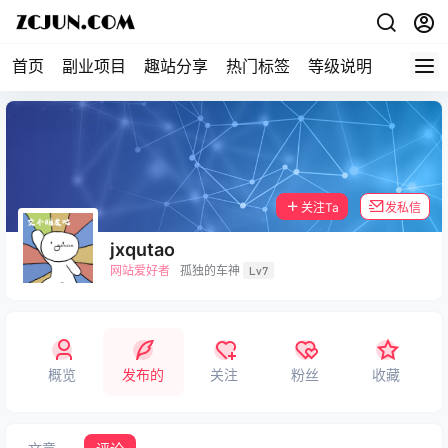
首页
副业项目
趣站分享
热门标签
等级说明
关于本
关注Ta
发私信
jxqutao
网站爱好者
孤独的车神
Lv7
概览
发布的
关注
粉丝
收藏